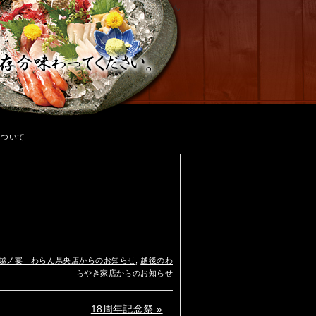
燕市 吉田 県央 居酒屋 餃子日和 わらん
について
越ノ宴 わらん県央店からのお知らせ
,
越後のわ
らやき家店からのお知らせ
18周年記念祭 »