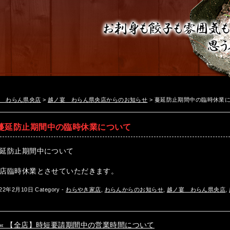
 わらん県央店
>
越ノ宴 わらん県央店からのお知らせ
>
蔓延防止期間中の臨時休業
蔓延防止期間中の臨時休業について
延防止期間中について
店臨時休業とさせていただきます。
022年2月10日
Category -
わらやき家店
,
わらんからのお知らせ
,
越ノ宴 わらん県央店
,
« 【全店】時短要請期間中の営業時間について