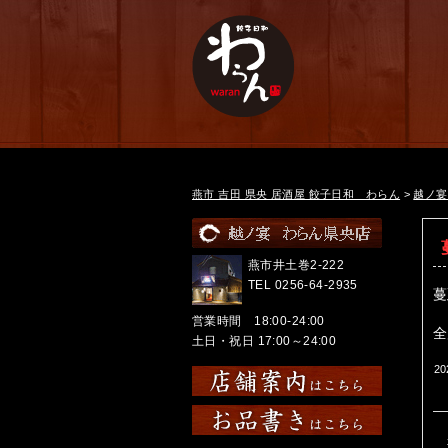
燕市 吉田 県央 居酒屋 餃子日和 わらん
>
越ノ宴
燕市井土巻2-222
TEL 0256-64-2935
蔓
営業時間 18:00-24:00
全
土日・祝日 17:00～24:00
2